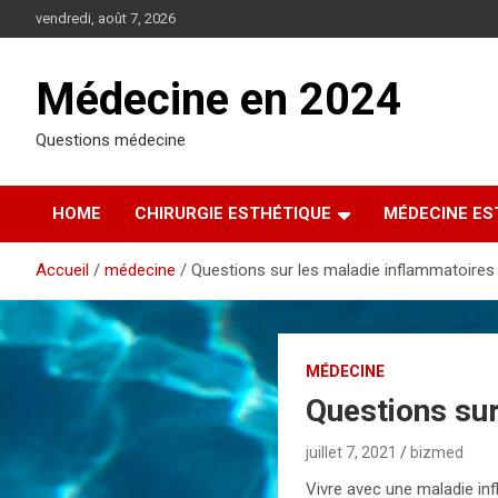
A
vendredi, août 7, 2026
l
l
e
Médecine en 2024
r
a
Questions médecine
u
c
o
HOME
CHIRURGIE ESTHÉTIQUE
MÉDECINE ES
n
t
e
Accueil
médecine
Questions sur les maladie inflammatoires
n
u
MÉDECINE
Questions sur
juillet 7, 2021
bizmed
Vivre avec une maladie inf