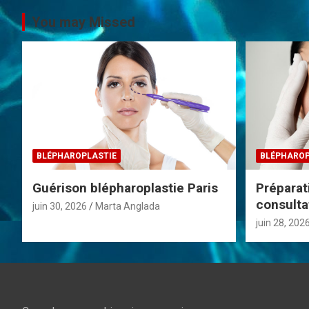
i
You may Missed
g
a
t
i
o
BLÉPHAROPLASTIE
BLÉPHAROP
n
Guérison blépharoplastie Paris
Préparat
consulta
juin 30, 2026
Marta Anglada
d
juin 28, 202
e
l
’