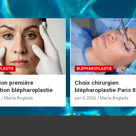
LASTIE
BLÉPHAROPLASTIE
ion première
Choix chirurgien
tion blépharoplastie
blépharoplastie Paris
6
Marta Anglada
juin 4, 2026
Marta Anglada