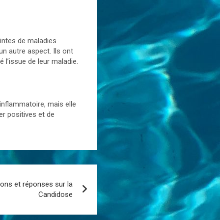
eintes de maladies
n autre aspect. Ils ont
 l’issue de leur maladie.
inflammatoire, mais elle
r positives et de
ions et réponses sur la
Candidose