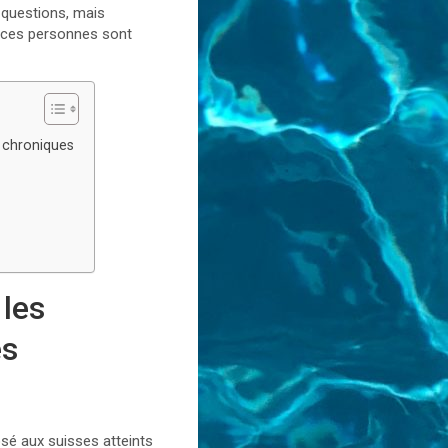
 questions, mais
s ces personnes sont
s chroniques
 les
es
osé aux suisses atteints