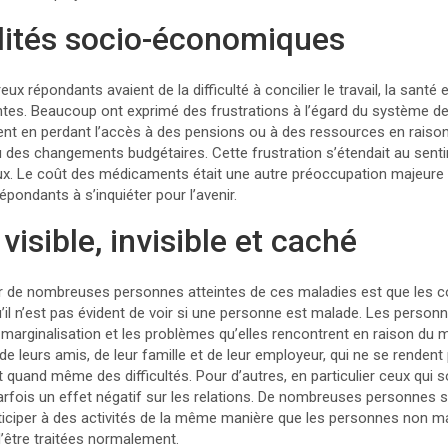
ilités socio-économiques
 répondants avaient de la difficulté à concilier le travail, la santé e
entes. Beaucoup ont exprimé des frustrations à l’égard du système d
t en perdant l’accès à des pensions ou à des ressources en raison 
é ou des changements budgétaires. Cette frustration s’étendait au se
eux. Le coût des médicaments était une autre préoccupation majeur
pondants à s’inquiéter pour l’avenir.
visible, invisible et caché
ur de nombreuses personnes atteintes de ces maladies est que les c
 qu’il n’est pas évident de voir si une personne est malade. Les perso
 marginalisation et les problèmes qu’elles rencontrent en raison du
de leurs amis, de leur famille et de leur employeur, qui ne se rende
 ont quand même des difficultés. Pour d’autres, en particulier ceux qui 
rfois un effet négatif sur les relations. De nombreuses personnes s
ticiper à des activités de la même manière que les personnes non mal
d’être traitées normalement.