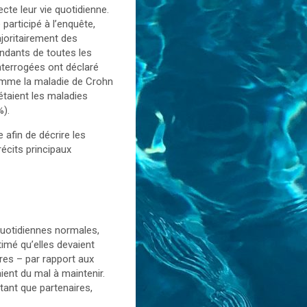
cte leur vie quotidienne.
articipé à l’enquête,
joritairement des
ondants de toutes les
nterrogées ont déclaré
comme la maladie de Crohn
étaient les maladies
%).
 afin de décrire les
écits principaux
 quotidiennes normales,
imé qu’elles devaient
ères – par rapport aux
ent du mal à maintenir.
tant que partenaires,