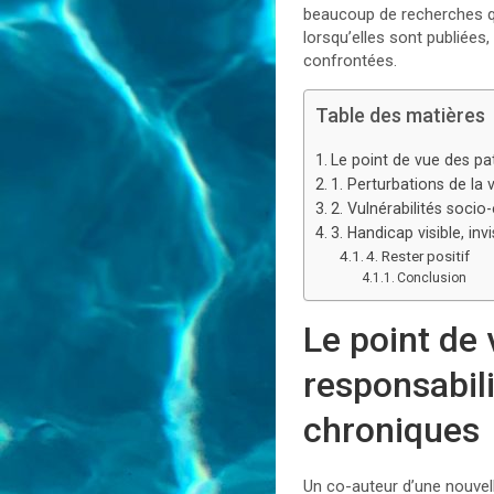
beaucoup de recherches qu
lorsqu’elles sont publiée
confrontées.
Table des matières
Le point de vue des pa
1. Perturbations de la 
2. Vulnérabilités soci
3. Handicap visible, inv
4. Rester positif
Conclusion
Le point de 
responsabil
chroniques
Un co-auteur d’une nouvell