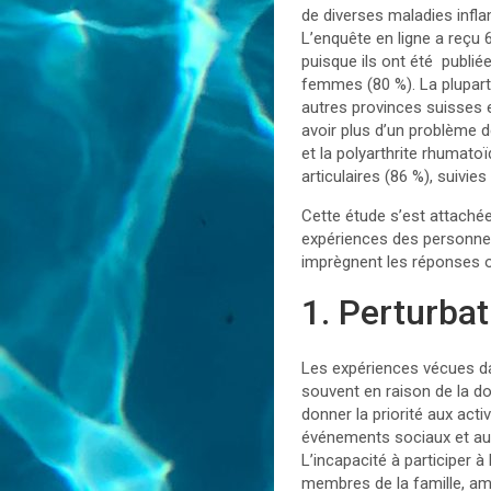
de diverses maladies infla
L’enquête en ligne a reçu
puisque ils ont été publi
femmes (80 %). La plupart 
autres provinces suisses 
avoir plus d’un problème 
et la polyarthrite rhumato
articulaires (86 %), suivie
Cette étude s’est attachée
expériences des personnes
imprègnent les réponses o
1. Perturbat
Les expériences vécues dan
souvent en raison de la d
donner la priorité aux acti
événements sociaux et aux
L’incapacité à participer 
membres de la famille, am