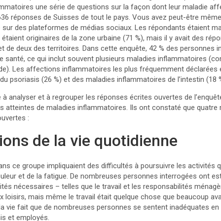
mmatoires une série de questions sur la façon dont leur maladie affe
 636 réponses de Suisses de tout le pays. Vous avez peut-être même p
ée sur des plateformes de médias sociaux. Les répondants étaient ma
étaient originaires de la zone urbaine (71 %), mais il y avait des rép
et de deux des territoires. Dans cette enquête, 42 % des personnes i
de santé, ce qui inclut souvent plusieurs maladies inflammatoires (
ïde). Les affections inflammatoires les plus fréquemment déclarées 
s du psoriasis (26 %) et des maladies inflammatoires de l’intestin (18 
 à analyser et à regrouper les réponses écrites ouvertes de l’enquête
 atteintes de maladies inflammatoires. Ils ont constaté que quatre r
uvertes :
ions de la vie quotidienne
s ce groupe impliquaient des difficultés à poursuivre les activités
ouleur et de la fatigue. De nombreuses personnes interrogées ont est
vités nécessaires – telles que le travail et les responsabilités ménag
 loisirs, mais même le travail était quelque chose que beaucoup avai
à la vie fait que de nombreuses personnes se sentent inadéquates en 
is et employés.