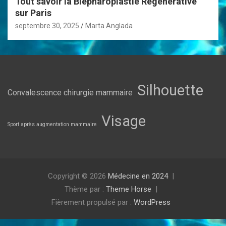
Tout savoir la Blépharoplastie Régénérative
sur Paris
septembre 30, 2025
Marta Anglada
Silhouette
Convalescence chirurgie mammaire
Visage
Sport après augmentation mammaire
Copyright © 2026
Médecine en 2024
Thème par :
Theme Horse
Fièrement propulsé par :
WordPress