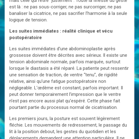
mais celle qui retire “justement”. Toute la finesse du geste
est là : ne pas sous-corriger, ne pas surcorriger, ne pas
banaliser la cicatrice, ne pas sacrifier l’harmonie à la seule
logique de tension.
Les suites immédiates : réalité clinique et vécu
postopératoire
Les suites immédiates d’une abdominoplastie après
grossesse doivent être décrites avec sérieux. Il existe une
tension abdominale normale, parfois marquée, surtout
lorsque le diastasis a été réparé. La patiente peut ressentir
une sensation de traction, de ventre “tenu”, de rigidité
relative, ainsi qu’une fatigue postopératoire non
négligeable. L’œdème est constant, parfois important. Il
peut donner temporairement l’impression que le ventre
n’est pas encore aussi plat qu’espéré. Cette phase fait
pourtant partie du processus normal de cicatrisation.
Les premiers jours, la posture est souvent légèrement
fléchie. Les mouvements de redressement, le passage du
lit à la position debout, les gestes du quotidien et les
déplacements demandent une attention particulière. Il ne