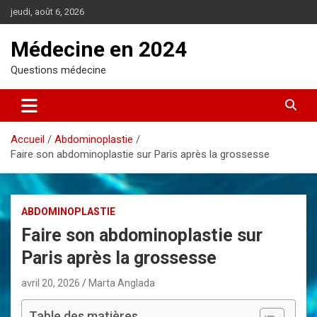
A
jeudi, août 6, 2026
l
l
Médecine en 2024
e
r
Questions médecine
a
u
c
o
Accueil
Abdominoplastie
n
Faire son abdominoplastie sur Paris après la grossesse
t
e
n
u
ABDOMINOPLASTIE
Faire son abdominoplastie sur
Paris après la grossesse
avril 20, 2026
Marta Anglada
Table des matières