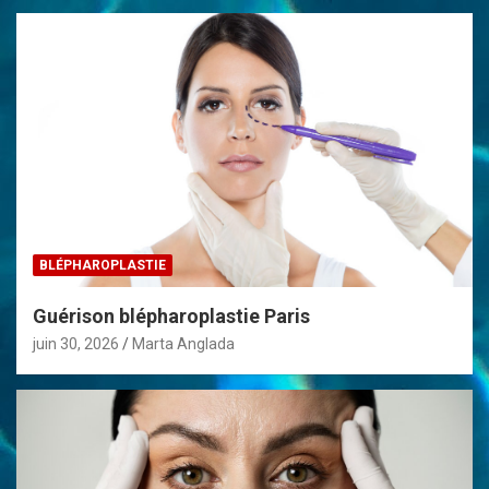
t
i
o
n
d
e
l
’
BLÉPHAROPLASTIE
a
Guérison blépharoplastie Paris
r
juin 30, 2026
Marta Anglada
t
i
c
l