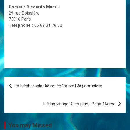
Docteur Riccardo Marsili
29 rue Boissière
75016 Paris
Téléphone :
06 69 31 76 70
N
La blépharoplastie régénérative FAQ complète
a
v
Lifting visage Deep plane Paris 16eme
i
g
You may Missed
a