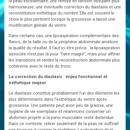
la peau excédentaire, une remise en tension tissulaire plus
harmonieuse, une éventuelle correction du diastasis et une
reconstitution esthétique du nombril. Elle est souvent le
choix le plus pertinent lorsque la grossesse a laissé une
modification globale du ventre.
Dans certains cas, une lipoaspiration complémentaire des
flancs, de la taille ou de la périphérie abdominale améliore
la qualité du résultat. Il faut ici être précis : la lipoaspiration
associée n’est pas là pour “faire maigrir”, mais pour affiner
les transitions et rendre la reconstruction abdominale plus
cohérente avec le reste du tronc.
La correction du diastasis : enjeu fonctionnel et
esthétique majeur
Le diastasis constitue probablement l’un des éléments les
plus déterminants dans l’esthétique du ventre après
grossesse. Une patiente peut avoir peu de graisse, une
hygiène de vie exemplaire et néanmoins conserver un
abdomen projeté si la paroi musculaire reste distendue.
Dans ce contexte, retirer seulement de la peau ne suffirait
pas toujours à corriger le problème. La réparation de la