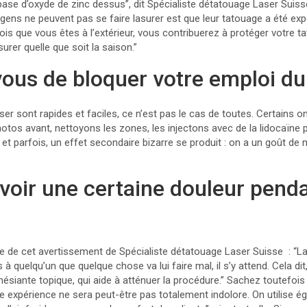
 base d’oxyde de zinc dessus”, dit Spécialiste détatouage Laser Suisse
 gens ne peuvent pas se faire lasurer est que leur tatouage a été expo
is que vous êtes à l’extérieur, vous contribuerez à protéger votre t
urer quelle que soit la saison.”
vous de bloquer votre emploi d
ser sont rapides et faciles, ce n’est pas le cas de toutes. Certains o
tos avant, nettoyons les zones, les injectons avec de la lidocaïne pou
, et parfois, un effet secondaire bizarre se produit : on a un goût de 
 avoir une certaine douleur penda
 de cet avertissement de Spécialiste détatouage Laser Suisse : “La
es à quelqu’un que quelque chose va lui faire mal, il s’y attend. Cela di
siante topique, qui aide à atténuer la procédure.” Sachez toutefo
e expérience ne sera peut-être pas totalement indolore. On utilise 