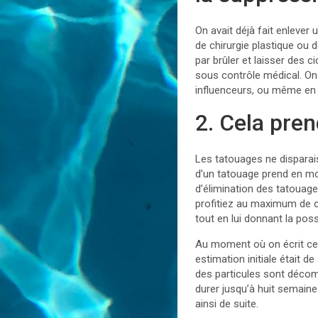
On avait déjà fait enlever 
de chirurgie plastique ou d
par brûler et laisser des c
sous contrôle médical. On
influenceurs, ou même en a
2. Cela pren
Les tatouages ne disparai
d’un tatouage prend en mo
d’élimination des tatouage
profitiez au maximum de c
tout en lui donnant la pos
Au moment où on écrit ces 
estimation initiale était 
des particules sont décom
durer jusqu’à huit semaine
ainsi de suite.