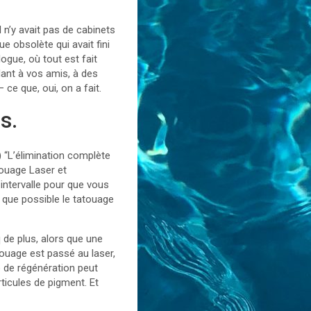
l n’y avait pas de cabinets
e obsolète qui avait fini
logue, où tout est fait
ant à vos amis, à des
ce que, oui, on a fait.
s.
 “L’élimination complète
touage Laser et
intervalle pour que vous
que possible le tatouage
q de plus, alors que une
touage est passé au laser,
 de régénération peut
ticules de pigment. Et