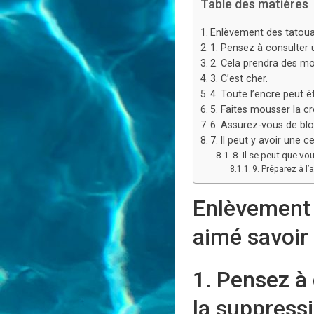
Table des matières
Enlèvement des tatouag
1. Pensez à consulter 
2. Cela prendra des moi
3. C’est cher.
4. Toute l’encre peut ê
5. Faites mousser la c
6. Assurez-vous de bl
7. Il peut y avoir une 
8. Il se peut que v
9. Préparez à l
Enlèvement 
aimé savoir
1. Pensez à
la suppress