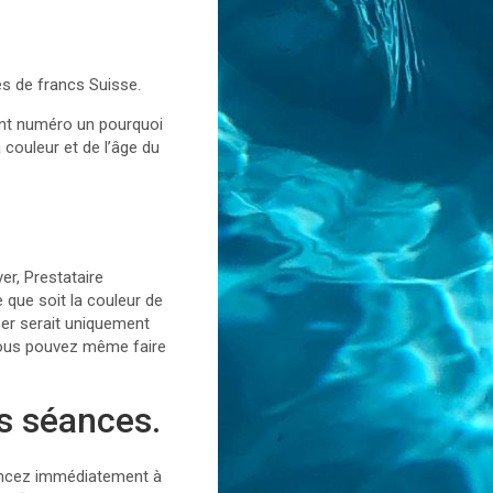
es de francs Suisse.
int numéro un pourquoi
 couleur et de l’âge du
ver, Prestataire
 que soit la couleur de
aser serait uniquement
 vous pouvez même faire
os séances.
mencez immédiatement à