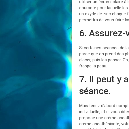
utiliser un écran solaire à
courante pour laquelle les
un oxyde de zinc chaque fo
permettra de vous faire las
6. Assurez-
Si certaines séances de la
parce que on prend des pho
glacer, puis les panser. Oh
frappe la peau.
7. Il peut y
séance.
Mais tenez d’abord compte
individuelle, et si vous dit
propose une crème anesthé
crème anesthésiante, votr