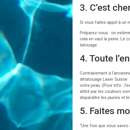
3. C’est cher
Si vous faites appel à un 
Préparez-vous : on estim
cela en vaut la peine. Le c
tatouage.
4. Toute l’e
Contrairement à l’ancienne 
détatouage Laser Suisse a 
votre peau. (Pour info : l’
attiré par les couleurs s
disparaître les jaunes et l
5. Faites m
“Une fois que vous savez