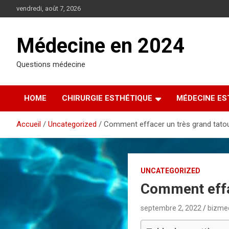
A
vendredi, août 7, 2026
l
l
e
Médecine en 2024
r
a
Questions médecine
u
c
o
HOME
CHIRURGIE ESTHÉTIQUE
MÉDECINE ES
n
t
e
Accueil
Uncategorized
Comment effacer un très grand tato
n
u
UNCATEGORIZED
Comment effa
septembre 2, 2022
bizme