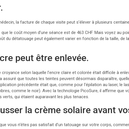
.
médecin, la facture de chaque visite peut s’élever à plusieurs centain
e que le coût moyen d’une séance est de 463 CHF. Mais voyez au po
oût du détatouage peut également varier en fonction de la taille, de la
ncre peut être enlevée.
croyance selon laquelle l’encre claire et colorée était difficile à enle
assuré que toutes les teintes peuvent désormais disparaître, quelle
explication précédente était que, comme pour l’épilation au laser, le l
ombres, comme le noir). Avec la technologie PicoSure, il affirme que
es verts, qui étaient auparavant les plus tenaces.
ousser la crème solaire avant v
 que vous n’êtes pas satisfait d’un tatouage sur votre corps, com