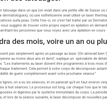
un tatouage dans un spa (on vivait dans une petite ville de Suisse où i
e dermatologues), où une esthéticienne avait utilisé un laser thermiqu
icatrices surla peau. Cette fois-ci, on s’est fait traiter par un Dermato
 vous suggère de trouver votre propre expert en épilation en demand
rrêtant les personnes que vous voyez avec une épilation en cours – 
dra des mois, voire un an ou plu
ssent pas simplement après un passage au laser. (On aimerait bien !)
yenne au moins deux ans et demi”, explique un spécialiste de déta
s. “Les traitements au laser doivent être programmés à trois mois d’
haque traitement. Cela permet à votre corps de décomposer autant 
sibilité de guérir complètement avant votre prochaine séance.”
lignes, on a eu six séances, et on parierait qu’il en faut environ cin
de six à huit séances. Le processus est long, car chaque fois que le ta
posées et digérées par le système immunitaire du corps. La période
s, et lors de la séance suivante, le laser décompose de nouvelles par