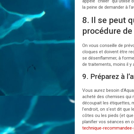
appelé “chiller” qui utilise
la peine de demander à l’a
8. Il se peut
procédure de
On vous conseille de prév
cloques et doivent être r
se désenflammer, à former 
de traitements, moins il y a
9. Préparez à l
Vous aurez besoin d’Aquap
acheté des chemises qui n’
découpait les étiquettes, 
l’endroit, on s’est dit qu
côtes ou les pieds (et que
planifier vos séances en 
technique-recommandee-p