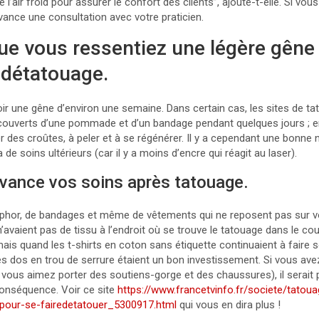
 de l’air froid pour assurer le confort des clients”, ajoute-t-elle. Si vous
vance une consultation avec votre praticien.
 que vous ressentiez une légère gêne
 détatouage.
oir une gêne d’environ une semaine. Dans certain cas, les sites de 
ecouverts d’une pommade et d’un bandage pendant quelques jours ; 
des croûtes, à peler et à se régénérer. Il y a cependant une bonne n
 de soins ultérieurs (car il y a moins d’encre qui réagit au laser).
’avance vos soins après tatouage.
hor, de bandages et même de vêtements qui ne reposent pas sur vo
avaient pas de tissu à l’endroit où se trouve le tatouage dans le cou
mais quand les t-shirts en coton sans étiquette continuaient à faire 
e les dos en trou de serrure étaient un bon investissement. Si vous av
 vous aimez porter des soutiens-gorge et des chaussures), il serait 
conséquence. Voir ce site
https://www.francetvinfo.fr/societe/tatoua
our-se-fairedetatouer_5300917.html
qui vous en dira plus !