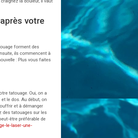
 craignez la douleur, il vaut
 après votre
tatouage forment des
ensuite, ils commencent à
ouvelle : Plus vous faites
tre tatouage. Oui, on a
 et le dos. Au début, on
souffrir et à démanger
ez des tatouages sur les
peut-être préférable de
ge-le-laser-une-