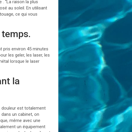
 . “La raison la plus
sé au soleil. En utilisant
atouage, ce qui vous
u temps.
nt pris environ 45 minutes
r les geler, les laser, les
métal lorsque le laser
nt la
 douleur est totalement
t, dans un cabinet, on
is que, même avec une
également un équipement