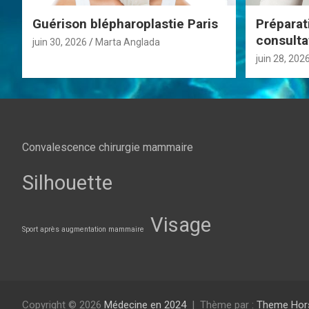
n
Guérison blépharoplastie Paris
Préparat
consulta
juin 30, 2026
Marta Anglada
d
juin 28, 202
e
l
’
Convalescence chirurgie mammaire
a
Silhouette
r
t
Visage
Sport après augmentation mammaire
i
c
Copyright © 2026
Médecine en 2024
Thème par :
Theme Hor