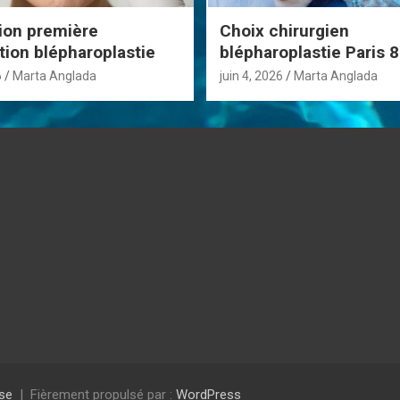
ion première
Choix chirurgien
tion blépharoplastie
blépharoplastie Paris
6
Marta Anglada
juin 4, 2026
Marta Anglada
se
Fièrement propulsé par :
WordPress